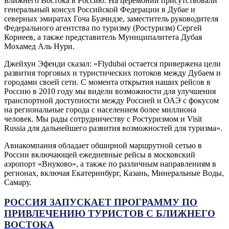
Ближнего Востока в Россию. На церемонии присутствовали
генеральный консул Российской Федерации в Дубае и
северных эмиратах Гоча Буачидзе, заместитель руководителя
Федерального агентства по туризму (Ростуризм) Сергей
Корнеев, а также представитель Муниципалитета Дубая
Мохамед Аль Нури.
Джейхун Эфенди сказал: «Flydubai остается привержена цели
развития торговых и туристических потоков между Дубаем и
городами своей сети. С момента открытия наших рейсов в
Россию в 2010 году мы видели возможности для улучшения
транспортной доступности между Россией и ОАЭ с фокусом
на региональные города с населением более миллиона
человек. Мы рады сотрудничеству с Ростуризмом и Visit
Russia для дальнейшего развития возможностей для туризма».
Авиакомпания обладает обширной маршрутной сетью в
России включающей ежедневные рейсы в московский
аэропорт «Внуково», а также по различным направлениям в
регионах, включая Екатеринбург, Казань, Минеральные Воды,
Самару.
РОССИЯ ЗАПУСКАЕТ ПРОГРАММУ ПО
ПРИВЛЕЧЕНИЮ ТУРИСТОВ С БЛИЖНЕГО
ВОСТОКА