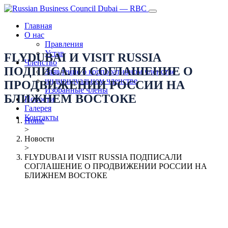
Главная
О нас
Правления
Устав
FLYDUBAI И VISIT RUSSIA
Членство
ПОДПИСАЛИ СОГЛАШЕНИЕ О
Заявление о корпоративном членстве
индивидуальном членстве
ПРОДВИЖЕНИИ РОССИИ НА
Избранные члены
БЛИЖНЕМ ВОСТОКЕ
Новости
Галерея
Контакты
Home
>
Новости
>
FLYDUBAI И VISIT RUSSIA ПОДПИСАЛИ
СОГЛАШЕНИЕ О ПРОДВИЖЕНИИ РОССИИ НА
БЛИЖНЕМ ВОСТОКЕ