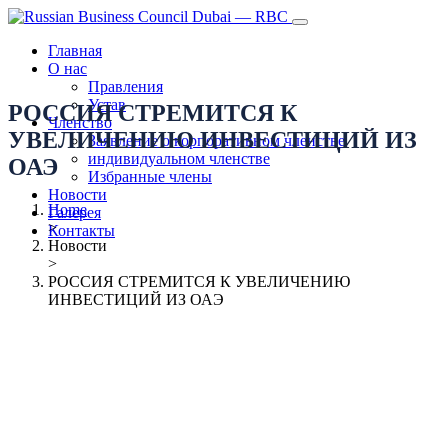
Главная
О нас
Правления
Устав
РОССИЯ СТРЕМИТСЯ К
Членство
УВЕЛИЧЕНИЮ ИНВЕСТИЦИЙ ИЗ
Заявление о корпоративном членстве
индивидуальном членстве
ОАЭ
Избранные члены
Новости
Home
Галерея
>
Контакты
Новости
>
РОССИЯ СТРЕМИТСЯ К УВЕЛИЧЕНИЮ
ИНВЕСТИЦИЙ ИЗ ОАЭ