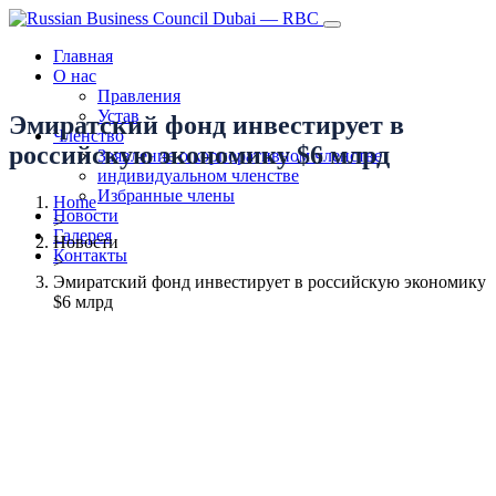
Главная
О нас
Правления
Устав
Эмиратский фонд инвестирует в
Членство
российскую экономику $6 млрд
Заявление о корпоративном членстве
индивидуальном членстве
Избранные члены
Home
Новости
>
Галерея
Новости
Контакты
>
Эмиратский фонд инвестирует в российскую экономику
$6 млрд