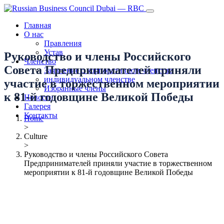
Главная
О нас
Правления
Устав
Руководство и члены Российского
Членство
Совета Предпринимателей приняли
Заявление о корпоративном членстве
индивидуальном членстве
участие в торжественном мероприятии
Избранные члены
к 81-й годовщине Великой Победы
Новости
Галерея
Контакты
Home
>
Culture
>
Руководство и члены Российского Совета
Предпринимателей приняли участие в торжественном
мероприятии к 81-й годовщине Великой Победы