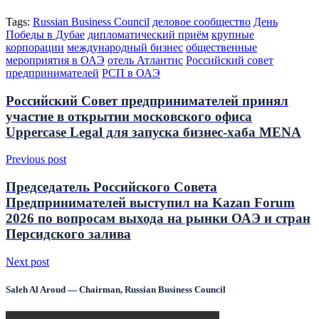
Tags:
Russian Business Council
деловое сообщество
День
Победы в Дубае
дипломатический приём
крупные
корпорации
международный бизнес
общественные
мероприятия в ОАЭ
отель Атлантис
Российский совет
предпринимателей
РСП в ОАЭ
Российский Совет предпринимателей принял
участие в открытии московского офиса
Uppercase Legal для запуска бизнес-хаба MENA
Previous post
Председатель Российского Совета
Предпринимателей выступил на Kazan Forum
2026 по вопросам выхода на рынки ОАЭ и стран
Персидского залива
Next post
Saleh Al Aroud — Chairman, Russian Business Council