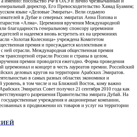
, а именно: посольство РФ в ОАЭ и лично чрезвычайный и
енеральный директор, Его Превосходительство Хамад Буамим;
 русском языке «Деловые Эмираты». Вели седьмую
имателей в Дубае и северных эмиратах Анна Попова и
 гитаристов «Алма». Церемония вручения Международной
зили благодарность генеральному спонсору церемонии
едителей и надеемся вновь встретить их на церемониях
асли «Золотая Колесница» учреждена Комитетом
щественная премия и присуждается коллективам и
е с ней отрасли. Международная общественная премия
м транспортной отрасли России и страны в целом,
вручения премии проводится ежегодно. Форма проведения
церемониал и концерт в честь лауреатов премии. Российский
ийских деловых кругов на территории Арабских Эмиратов.
еятельностью в самых разных областях экономики и
й уровень, в том числе и на Ближний Восток, кому важно
рабских Эмиратах Совет получил 21 сентября 2010 года как
ветствующего разрешения Правительства эмирата Дубай. На
у государственные учреждения и акционерные компании,
есованных в продвижении их товаров и услуг на территории
СИЕЙ