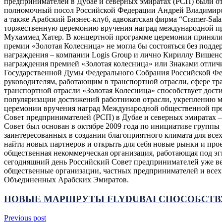
предпринимателей в Дубае и северных эмиратах (РСП) были от
полномочный посол Российской Федерации Андрей Владимиров
а также Арабский Бизнес-клуб, адвокатская фирма “Cramer-Sa
торжественную церемонию вручения наград международной пр
Мухаммед Хатер. В концертной программе церемонии приняли 
премии «Золотая Колесница» не могла бы состояться без подд
награждения – компании Logis Group и лично Кириллу Вишенск
награждения премией «Золотая колесница» или Знаками отлич
Государственной Думы Федерального Собрания Российской Фед
руководителям, работающим в транспортной отрасли, сфере тр
транспортной отрасли «Золотая Колесница» способствует дост
популяризации достижений работников отрасли, укреплению 
церемонии вручения наград Международной общественной прем
Совет предпринимателей (РСП) в Дубае и северных эмиратах –
Совет был основан в октябре 2009 года по инициативе групп
заинтересованных в создании благоприятного климата для всех
найти новых партнеров и открыть для себя новые рынки и про
общественная некоммерческая организация, работающая под э
сегодняшний день Российский Совет предпринимателей уже ве
общественные организации, частных предпринимателей и всех 
Объединенных Арабских Эмиратов.
НОВЫЕ МАРШРУТЫ FLYDUBAI СПОСОБСТВ
Previous post