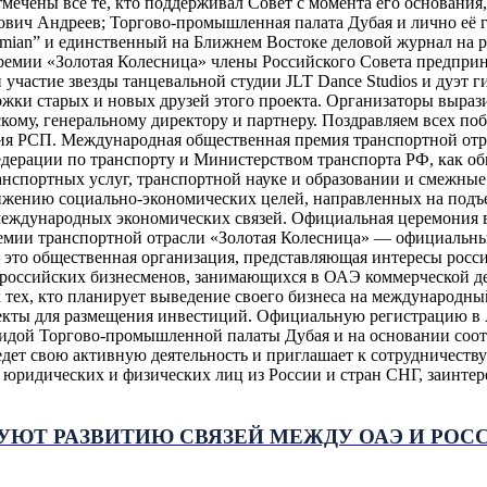
мечены все те, кто поддерживал Совет с момента его основания
ич Андреев; Торгово-промышленная палата Дубая и лично её г
lamian” и единственный на Ближнем Востоке деловой журнал на
емии «Золотая Колесница» члены Российского Совета предприн
участие звезды танцевальной студии JLT Dance Studios и дуэт
ержки старых и новых друзей этого проекта. Организаторы выра
ому, генеральному директору и партнеру. Поздравляем всех поб
ия РСП. Международная общественная премия транспортной отр
ерации по транспорту и Министерством транспорта РФ, как об
анспортных услуг, транспортной науке и образовании и смежны
ижению социально-экономических целей, направленных на подъе
международных экономических связей. Официальная церемония 
ии транспортной отрасли «Золотая Колесница» — официальный 
 это общественная организация, представляющая интересы росс
ы российских бизнесменов, занимающихся в ОАЭ коммерческой д
 тех, кто планирует выведение своего бизнеса на международны
екты для размещения инвестиций. Официальную регистрацию в А
гидой Торгово-промышленной палаты Дубая и на основании соот
дет свою активную деятельность и приглашает к сотрудничеств
юридических и физических лиц из России и стран СНГ, заинтер
УЮТ РАЗВИТИЮ СВЯЗЕЙ МЕЖДУ ОАЭ И РОС