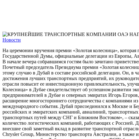
Новости
На церемонии вручения премии «Золотая колесница», которая 
Государственной Думы, официальные делегации из Европы, Ав
В начале вечера собравшимся гостям было зачитано приветств
Почетный председатель Президиума премии «Золотая колесниц
этому случаю в Дубай в составе российской делегации. Он, в 
достижения лучших транспортных предприятий, их руководите
отрасли повысит ее инвестиционную привлекательность, улуч
Колесница» в Дубае свидетельствует об успешном развитии э
предпринимателей в Дубае и северных эмиратах Игорь Егоров,
расширение многостороннего сотрудничества с компаниями из Р
международного события. Дубай присоединился к Москве и Бе
российских и эмиратских компаний, авиалиний, транспортных 
транспортных путей между СНГ и Ближним Востоком», – сказал
количество логистических компаний, работающих с Россией. Да
внесшие свой заметный вклад в развитие транспортной отрасли 
Chrysler Group, Министерство транспорта Австралии, а также