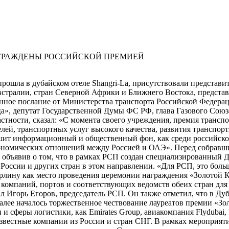
прошла в дубайском отеле Shangri-La, присутствовали представ
стралии, стран Северной Африки и Ближнего Востока, представ
енное послание от Министерства транспорта Российской Федера
а», депутат Государственной Думы ФС РФ, глава Газового Сою
частности, сказал: «С момента своего учреждения, премия транс
лей, транспортных услуг высокого качества, развития транспо
шит информационный и общественный фон, как среди российской
кономических отношений между Россией и ОАЭ». Перед собравши
 объявив о том, что в рамках РСП создан специализированный 
оссии и других стран в этом направлении. «Для РСП, это больш
рлину как место проведения церемонии награждения «Золотой К
компаний, портов и соответствующих ведомств обеих стран для
 Игорь Егоров, председатель РСП. Он также отметил, что в Дуб
лее началось торжественное чествование лауреатов премии «Зол
и сферы логистики, как Emirates Group, авиакомпания Flydubai, 
 известные компании из России и стран СНГ. В рамках мероприя