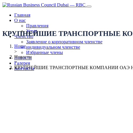
Главная
О нас
Правления
Устав
КРУПНЕЙШИЕ ТРАНСПОРТНЫЕ КО
Членство
Заявление о корпоративном членстве
Home
индивидуальном членстве
>
Избранные члены
Новости
Новости
>
Галерея
КРУПНЕЙШИЕ ТРАНСПОРТНЫЕ КОМПАНИИ ОАЭ 
Контакты