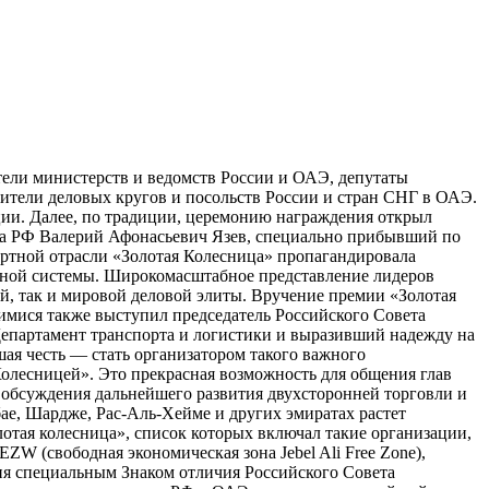
ители министерств и ведомств России и ОАЭ, депутаты
ители деловых кругов и посольств России и стран СНГ в ОАЭ.
ции. Далее, по традиции, церемонию награждения открыл
за РФ Валерий Афонасьевич Язев, специально прибывший по
портной отрасли «Золотая Колесница» пропагандировала
ртной системы. Широкомасштабное представление лидеров
, так и мировой деловой элиты. Вручение премии «Золотая
мися также выступил председатель Российского Совета
Департамент транспорта и логистики и выразивший надежду на
ая честь — стать организатором такого важного
олесницей». Это прекрасная возможность для общения глав
 обсуждения дальнейшего развития двухсторонней торговли и
ае, Шардже, Рас-Аль-Хейме и других эмиратах растет
отая колесница», список которых включал такие организации,
EZW (свободная экономическая зона Jebel Ali Free Zone),
тия специальным Знаком отличия Российского Совета